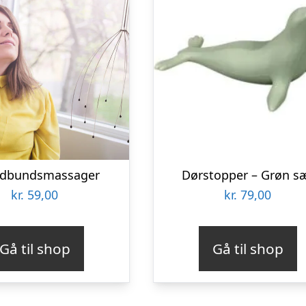
dbundsmassager
Dørstopper – Grøn s
kr.
59,00
kr.
79,00
Gå til shop
Gå til shop