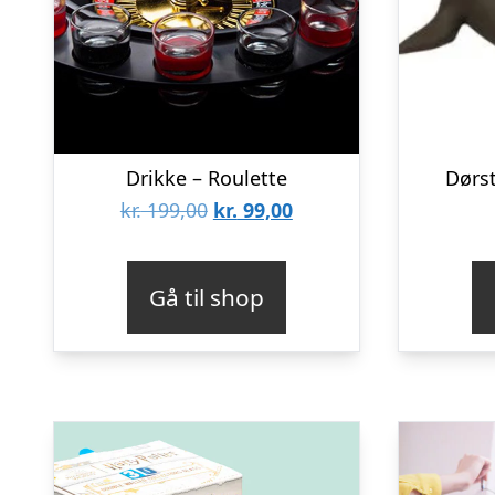
Drikke – Roulette
Dørs
Den
Den
kr.
199,00
kr.
99,00
oprindelige
aktuelle
pris
pris
Gå til shop
var:
er:
kr. 199,00.
kr. 99,00.