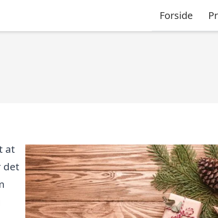
Forside
P
t at
r det
m
g