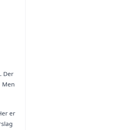
. Der
n. Men
Her er
rslag