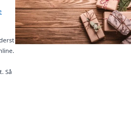
e
derst
nline.
l
t. Så