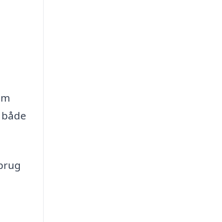
vem
r både
 brug