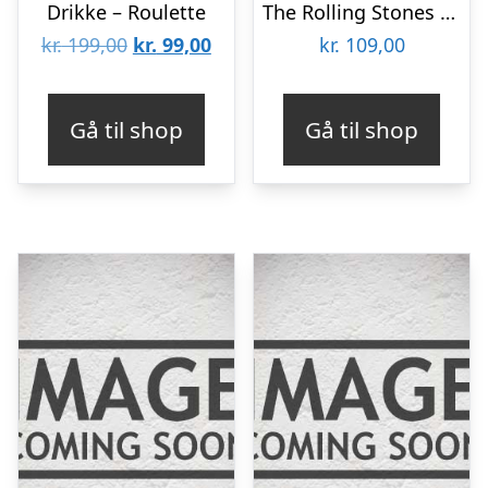
Drikke – Roulette
The Rolling Stones Krus & Strømper Gavesæt
Den
Den
kr.
199,00
kr.
99,00
kr.
109,00
oprindelige
aktuelle
pris
pris
Gå til shop
Gå til shop
var:
er:
kr. 199,00.
kr. 99,00.