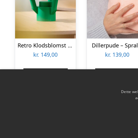
Retro Klodsblomst – Mellem
Dillerpude – Spral
kr.
149,00
kr.
139,00
Gå til shop
Gå til shop
Dette web
a