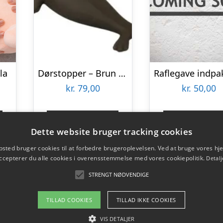
la
Dørstopper – Brun sæl
kr.
79,00
kr.
50,00
Gå til shop
Gå til sho
Dette website bruger tracking cookies
sted bruger cookies til at forbedre brugeroplevelsen. Ved at bruge vores 
ccepterer du alle cookies i overensstemmelse med vores cookiepolitik.
Detalj
STRENGT NØDVENDIGE
TILLAD COOKIES
TILLAD IKKE COOKIES
VIS DETALJER