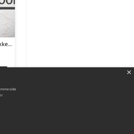
Raflegave indpakket – Kr. 50,-
×
p
hjemmeside
er