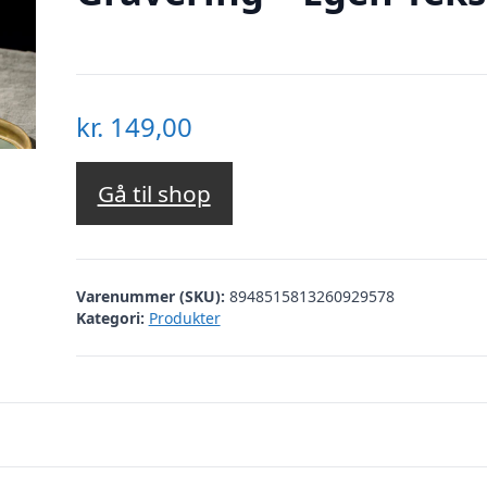
kr.
149,00
Gå til shop
Varenummer (SKU):
8948515813260929578
Kategori:
Produkter