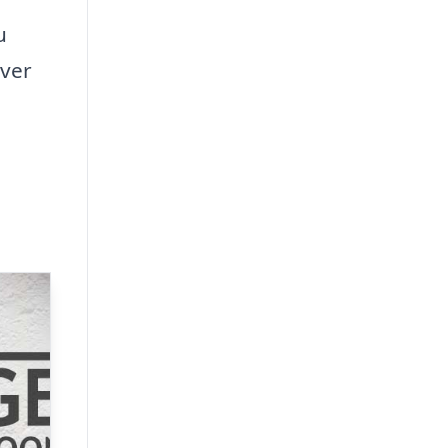
u
hver