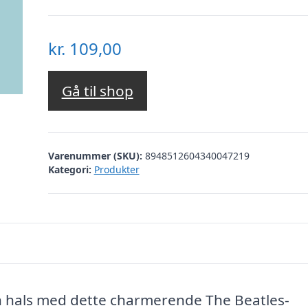
kr.
109,00
Gå til shop
Varenummer (SKU):
8948512604340047219
Kategori:
Produkter
n hals med dette charmerende The Beatles-