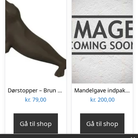
Dørstopper – Brun sæl
Mandelgave indpakket 200 kr.
kr.
79,00
kr.
200,00
Gå til shop
Gå til shop